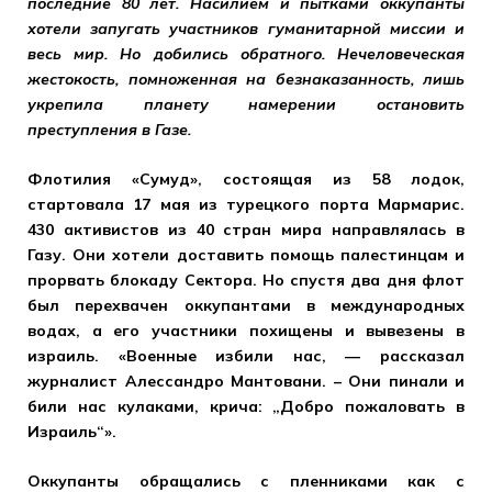
последние 80 лет.
Насилием и пытками оккупанты
хотели запугать участников гуманитарной миссии и
весь мир. Но добились обратного. Нечеловеческая
жестокость, помноженная на безнаказанность, лишь
укрепила планету намерении остановить
преступления в Газе.
Флотилия «Сумуд», состоящая из 58 лодок,
стартовала 17 мая из турецкого порта Мармарис.
430 активистов из 40 стран мира направлялась в
Газу. Они хотели доставить помощь палестинцам и
прорвать блокаду Сектора. Но спустя два дня флот
был перехвачен оккупантами в международных
водах, а его участники похищены и вывезены в
израиль. «Военные избили нас, — рассказал
журналист Алессандро Мантовани. – Они пинали и
били нас кулаками, крича: „Добро пожаловать в
Израиль“».
Оккупанты обращались с пленниками как с