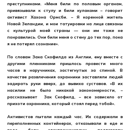
преступниками. «Меня били по половым органам,
привязывали к стулу и били кулаками – говорит
активист Хахона Ормсби. – Я коренной житель
Новой Зеландии, и мои татуировки на лице связаны
с культурой моей страны — они им тоже не
понравились. Они били меня о стену до тех пор, пока
я не потерял сознание».
По словам Зака Скофилда из Англии, ему вместе с
другими пленниками пришлось провести много
часов в наручниках, застегнутых за спиной. В
качестве развлечения охранники заставляли людей
задирать руки вверх, до вывиха суставов. «В их
насилии не было никакой закономерности, –
рассказывает Зак Скофилд, – все зависело от
прихоти охранника, который стоял перед тобой».
Активистов пытали каждый час. Их содержали в
переполненных контейнерах, отказывали в еде и