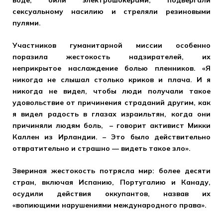
воде, били электрошокерами, подвергали
сексуальному насилию и стреляли резиновыми
пулями.
Участников гуманитарной миссии особенно
поразила жестокость надзирателей, их
неприкрытое наслаждение болью пленников. «Я
никогда не слышал столько криков и плача. И я
никогда не видел, чтобы люди получали такое
удовольствие от причинения страданий другим, как
я видел радость в глазах израильтян, когда они
причиняли людям боль, – говорит активист Микки
Каллен из Ирландии. – Это было действительно
отвратительно и страшно — видеть такое зло».
Звериная жестокость потрясла мир: более десяти
стран, включая Испанию, Португалию и Канаду,
осудили действия оккупантов, назвав их
«вопиющими нарушениями международного права».