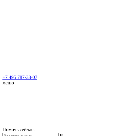
+7 495 787·33·07
меню
Помочь сейчас
:
₽