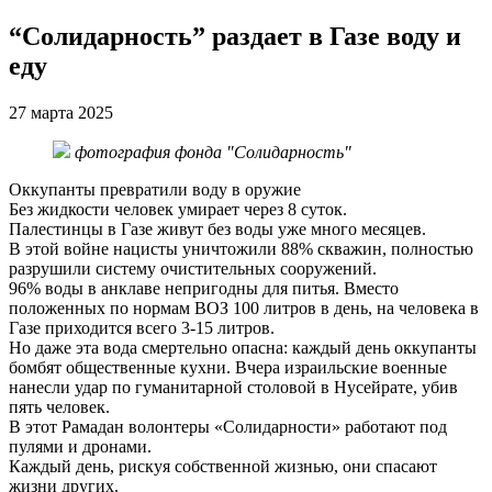
“Солидарность” раздает в Газе воду и
еду
27 марта 2025
фотография фонда "Солидарность"
Оккупанты превратили воду в оружие
Без жидкости человек умирает через 8 суток.
Палестинцы в Газе живут без воды уже много месяцев.
В этой войне нацисты уничтожили 88% скважин, полностью
разрушили систему очистительных сооружений.
96% воды в анклаве непригодны для питья. Вместо
положенных по нормам ВОЗ 100 литров в день, на человека в
Газе приходится всего 3-15 литров.
Но даже эта вода смертельно опасна: каждый день оккупанты
бомбят общественные кухни. Вчера израильские военные
нанесли удар по гуманитарной столовой в Нусейрате, убив
пять человек.
В этот Рамадан волонтеры «Солидарности» работают под
пулями и дронами.
Каждый день, рискуя собственной жизнью, они спасают
жизни других.