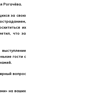
я Рогачёва.
щихся за свою
страданием,
осхититься их
етил, что за
 выступление
нькие гости с
нажей.
лярный вопрос
ыми» на ваших