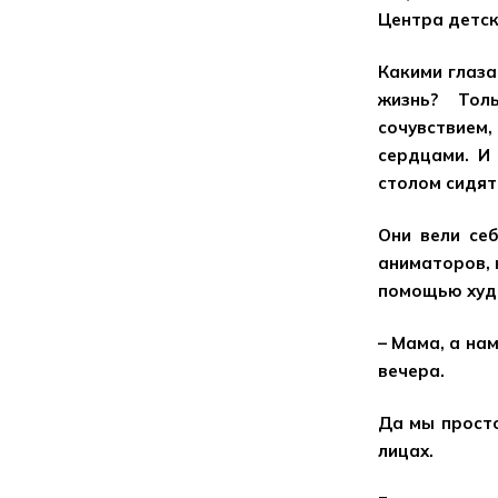
Центра детск
Какими глаза
жизнь? Тол
сочувствием,
сердцами. И
столом сидят
Они вели се
аниматоров, 
помощью худо
– Мама, а на
вечера.
Да мы просто
лицах.