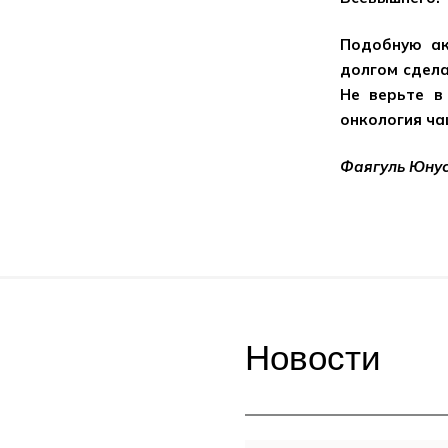
Подобную ак
долгом сдела
Не верьте в
онкология ча
Фаягуль Юну
Новости