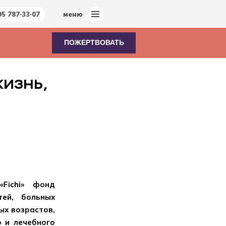
95 787·33·07
меню
ПОЖЕРТВОВАТЬ
жизнь,
Fichi» фонд
тей, больных
ых возрастов,
о и лечебного