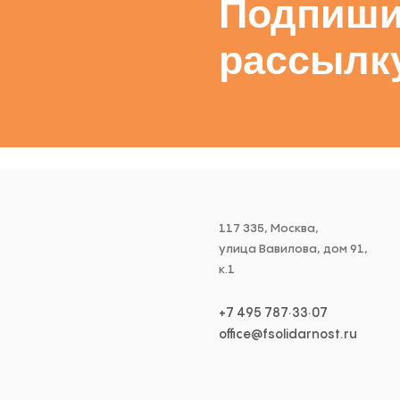
Подпиши
рассылк
117 335, Москва,
улица Вавилова, дом 91,
к.1
+7 495 787·33·07
office@fsolidarnost.ru