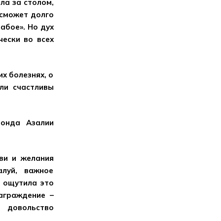
ла за столом,
 сможет долго
лабое». Но дух
чески во всех
х болезнях, о
ли счастливы
фонда Азалии
ви и желания
луй, важное
я ощутила это
аграждение –
 довольство