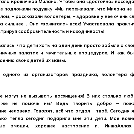
тала крошечная Милана. Чтобы она «достойно» восседа
 подложили подушку. «Мы переживали, что Милана не
лом, – рассказали волонтеры, – здоровье у нее очень с
а сильнее . Она «зажигала» всех! Участвовала практи
стрируя сообразительность и находчивость!
ались, что дети хоть на один день просто забыли о свои
ничных палатах и мучительных процедурах. И как бы
оению своих детей их мамы.
 одного из организаторов праздника, волонтера 
не могут не вызывать восхищения! В них столько люб
 же не помочь им? Ведь творить добро – пожа
ие человека. Говорят, всё что отдал – твоё. Сегодня 
лько тепла сегодня подарили мне эти дети. Мое возн
ные эмоции, хорошее настроение и, ИншаАллах,