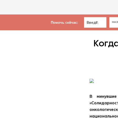
₽
Помочь сейчас
:
Когда
В минувшие
«Солидарнос
онкологическ
национальнос