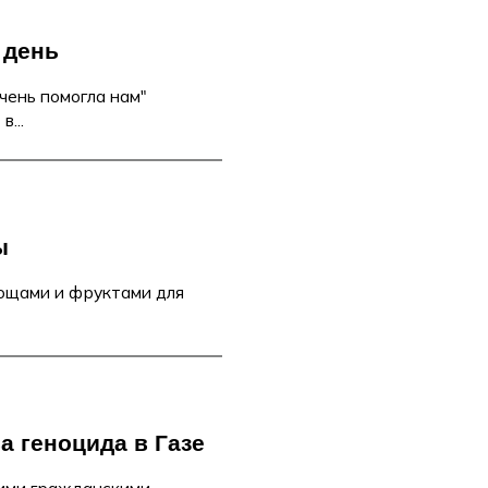
 день
чень помогла нам"
...
ы
ощами и фруктами для
а геноцида в Газе
кими гражданскими