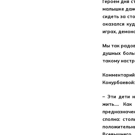
Героем дня с
малышке даже
сидеть за сто
оказался куд
играх, демон
Мы так радов
душных боль
такому настр
Комментарий
Конурбаевой:
– Эти дети 
жить…. Как
предназначен
сполна: сто
положитель
Всевышнего.