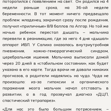
поторопился с появлением на свет. Он родился на 4
недели раньше срока, на 36-ой неделе
беременности. В тот момент ничего предвещало
проблем: младенец закричал сразу после рождения,
получил «приличные» 8/8 баллов по Апгар. Но той же
ночью ребенок перестал дышать – мальчика
перевели в реанимацию, где за него 4 дня «дышал»
аппарат ИВЛ. У Салиха оказалась внутриутробная
пневмония, кожно-геморрагический синдром,
церебральная ишемия. Мальчика выписали домой
через 20 дней в «стабильном состоянии», как будет
указано в его карте. Тогда врачи не давали никаких
прогнозов, а родители надеялись на чудо. Чуда не
произошло: из-за гипоксии и органического
поражения мозга мальчик начал отставать в
развитии, а в год прозвучал диагноз «ДЦП,
спастический тетрапарез».
«Для нас это было большим потрясением, –