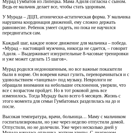
Мурад Гумбатов из Липецка. Мама Адиля согласна с сыном.
Ведь ее мальчик делает все, чтобы стать здоровым.
У Мурада – ДЦП, атонически-астатическая форма. У мальчика
нарушена координация движений, ему сложно держать
равновесие. Ребенок умеет сидеть, но пока не научился
передвигаться сам.
Каждый шаг, каждое новое движение для мальчика – победа.
«Мурад – настоящий мужчина, никогда не сдается, – говорит
Адиля. – Выдерживает изнурительные 8-часовые тренировки
и уже может сделать 15 шагов».
Мурад родился недоношенным, но все важные показатели
были в норме. Он вовремя начал гулить, переворачиваться и с
удовольствием «танцевал» под музыку. Неврологи не
обращали внимания на небольшие отклонения, уверяли, что
все с возрастом пройдет. Но в тот роковой день все
изменилось. Тогда Мураду было всего 6 месяцев. Жизнь с
этого момента для семьи Гумбатовых разделилась на до и
после.
Высокая температура, врачи, больница… Маму с мальчиком
госпитализировали, но уже через неделю отпустили домой.
Отпустили, но не долечили. Уже через несколько дней у
Мурада началась отдышка, жуткие хрипы. С диагнозом