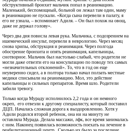
обструктивный бронхит мальчик попал в реанимацию.
Маленький, беспомощный, больной он лежал там один, маму
в реанимацию не пускали. «Когда сына перевели в палату, я
его не узнала, – вспоминает Адиля. – Он был похож на овощ,
даже не держал голову».
Через два дня повисла левая рука. Мальчика, с подозрением на
ишемический инсульт, перевели в неврологию. Через месяц
снова хрипы, обструкция и реанимация. Через полгода
обострение бронхита и опять реанимация, капельницы,
снотворное. Мальчик был настолько слабый, что родители не
могли даже отвезти его на консультацию по поводу тех самых
«незначительных отклонений». То, что в год он еще
неуверенно сидел, а в полтора только начал ползать местные
медики списывали на реанимацию. Мол, это действие
капельницы и сильных препаратов. Время шло. Родители
забили тревогу.
Только когда Мураду исполнилось 2,2 года и он немного
окреп, его отвезли к другому специалисту, который поставил
ДЦП. Началась сложная дорога к выздоровлению. Хотя у
Адили родился второй ребенок, она ни на минуту не
оставляла Мурада. Делала массажи, лфк, все время занималась
с ним. Наконец появилась возможность поехать на лечение в
реабилитационный центр. Сколько их было за последние