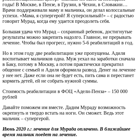
годы! В Москве, в Пензе, в Грузии, в Чехии, в Словакии…
Врачи поддерживали маму и мальчика, он делал колоссальные
успехи. «Мама, я супергерой! Я суперсильный!» – с радостью
говорит Мурад, когда ему удается преодолеть себя.
Большая удача что Мурад – сохранный ребенок, достигнутые
результаты можно закрепить надолго. Главное, не прерывать
лечение. Чтобы был прогресс, нужно 5-6 реабилитаций в год.
Но в этом году две реабилитации уже пропущены. Адиля
воспитывает мальчиков одна. Муж уехал на заработки сначала
в Баку, потому в Москву, а потом практически прекратил
общение с семьей и Адиля оформила развод. Денег на лечение
у нее нет. Даже если она не будет есть, пить сама и перестанет
кормить детей, ей не собрать нужной суммы.
Стоимость реабилитации в ФОЦ «Адели-Пенза» – 150 000
рублей
Давайте поможем им вместе. Дадим Мураду возможность
окрепнуть и твердо встать на ноги. Он сможет. Ведь этот
мальчик – супергерой.
Июнь 2020 г.: лечение для Мурада оплачено. В ближайшее
время мальчик поедет на лечение.