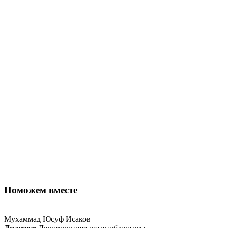
Поможем вместе
Мухаммад Юсуф Исаков
Л