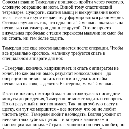
Совсем недавно Тамерлану пришлось пройти через тяжелую,
сложную операцию на ноги. Виной тому спастический
тетрапарез. Судороги, сжатия мышц и выкручивания всего
тела – все это вкупе не дает телу формироваться равномерно.
Отсюда случилось так, что одна нога Тамерлана оказалась на
несколько сантиметров длиннее другой. Это не просто
визуальная проблема: с таким перекосом мальчик не смог бы
ни стоять, ни тем более ходить.
Тамерлан все еще восстанавливается после операции. Чтобы
все правильно срослось, мальчику требуется спать в
специальном аппарате для ног.
«Тамерлан, конечно, капризничает, и спать с аппаратом не
хочет. Но как бы ни было, результат колоссальный – до
операции он не мог встать на ноги и сделать хотя бы
несколько шагов», – делится Екатерина, мама Тамерлана.
Из-за гипоксии, с которой мальчик столкнулся в последние
минуты до рождения, Тамерлан не может ходить и говорить.
Но он разумный и все понимает. Так, видя зубную пасту и
щетку, он тут же морщится – все потому, что он не любит
чистить зубы. Тамерлан любит наблюдать. Взгляд уходит от
ненавистных зубных щеток – и вперед к машинкам и
настоящим машинам. «Играть в машинки он очень любит, но