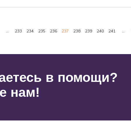
…
233
234
235
236
237
238
239
240
241
…
аетесь в помощи?
е нам!