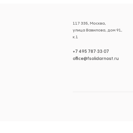
117 335, Москва,
улица Вавилова, дом 91,
к.1
+7 495 787·33·07
office@fsolidarnost.ru
×